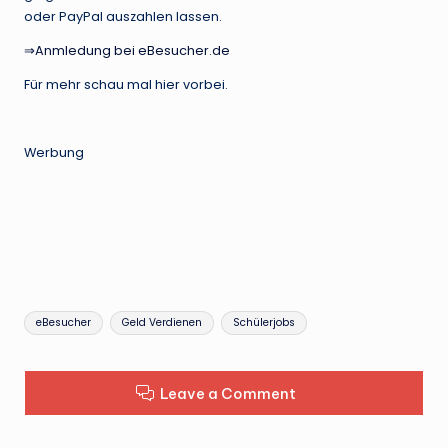
oder PayPal auszahlen lassen.
⇒Anmledung bei eBesucher.de
Für mehr schau mal hier vorbei.
Werbung
Tags:
eBesucher
Geld Verdienen
Schülerjobs
Leave a Comment