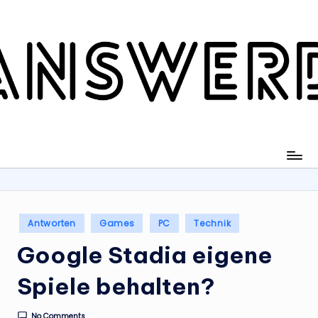
Skip
to
content
Posted
Antworten
Games
PC
Technik
in
Google Stadia eigene
Spiele behalten?
No Comments