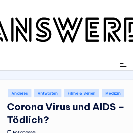
Skip
to
content
Posted
Anderes
Antworten
Filme & Serien
Medizin
in
Corona Virus und AIDS –
Tödlich?
No Comments