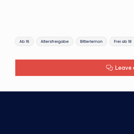
Ab 16
Altersfreigabe
Bitterlemon
Frei ab 18
Tags:
Leave