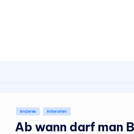
Skip
to
content
Posted
Anderes
Antworten
in
Ab wann darf man B