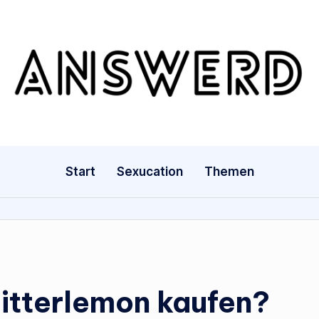
A
n
s
w
Start
Sexucation
Themen
e
r
d
.
itterlemon kaufen?